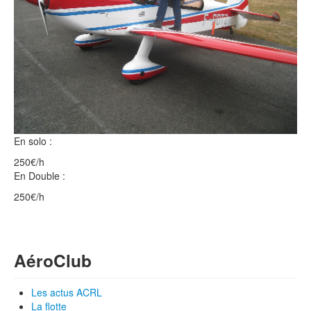
En solo :
250€/h
En Double :
250€/h
Aéro
Club
Les actus ACRL
La flotte