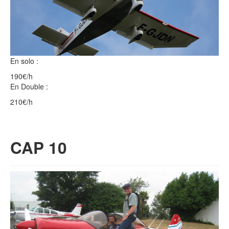
En solo :
190€/h
En Double :
210€/h
CAP 10